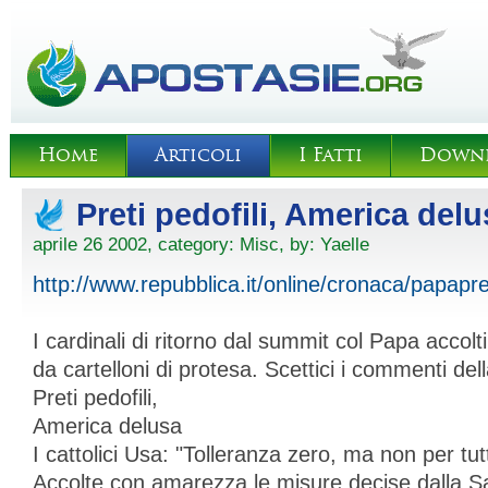
Home
Articoli
I Fatti
Down
Preti pedofili, America delu
aprile 26 2002, category:
Misc
, by:
Yaelle
http://www.repubblica.it/online/cronaca/papapre
I cardinali di ritorno dal summit col Papa accolti
da cartelloni di protesa. Scettici i commenti de
Preti pedofili,
America delusa
I cattolici Usa: "Tolleranza zero, ma non per tutt
Accolte con amarezza le misure decise dalla 