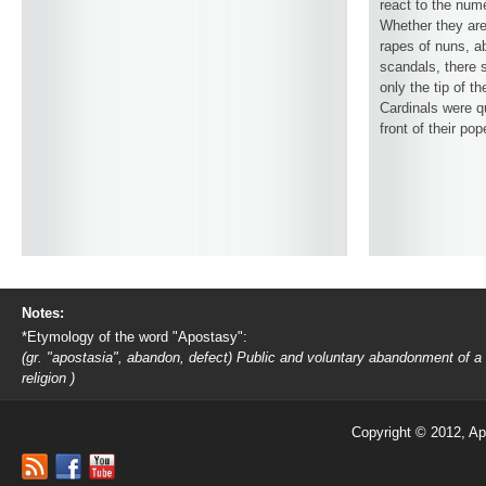
react to the num
Whether they are
rapes of nuns, ab
scandals, there 
only the tip of t
Cardinals were q
front of their pop
Notes:
*Etymology of the word "Apostasy":
(gr. "apostasia", abandon, defect) Public and voluntary abandonment of a
religion )
Copyright © 2012, Ap